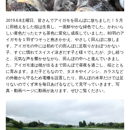
2019.6.8土曜日、皆さんでアイガモを田んぼに放ちました！５月
に田植えをした稲は生長し、一面鮮やかな緑色でした。かわいら
しい黄色だったヒナも茶色に変化し成長していました。80羽のア
イガモを１羽ずつそっと抱きかかえ、やさしく田んぼに放しま
す。アイガモの中には初めての田んぼに足取りがおぼつかない
子、すぐに慣れてスイスイ泳ぎだす子と様々でしたが、少し経つ
と、元気な声を響かせながら、田んぼの中へと進んでいきまし
た。アイガモ達は穂が出るまで田んぼで昼夜を過ごし、稲ととも
に育みます。まだ子どもなので、タヌキやイノシシ、カラスなど
の外敵から守るため電柵を設置したり、田んぼの水草だけでは足
りないのでくず米を毎日あげるなどして見守っていきます。写
真・動画ページに動画があります。ぜひご覧ください。